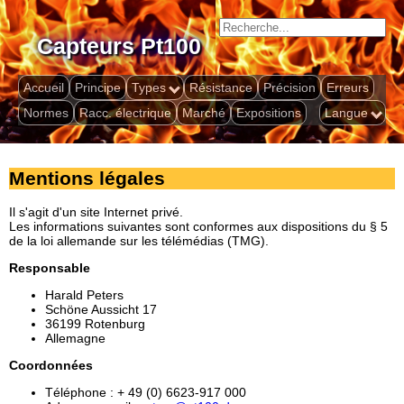
Capteurs Pt100
Accueil
Principe
Types
Résistance
Précision
Erreurs
Normes
Racc. électrique
Marché
Expositions
Langue
Mentions légales
Il s'agit d'un site Internet privé.
Les informations suivantes sont conformes aux dispositions du § 5
de la loi allemande sur les télémédias (TMG).
Responsable
Harald Peters
Schöne Aussicht 17
36199 Rotenburg
Allemagne
Coordonnées
Téléphone : + 49 (0) 6623-917 000